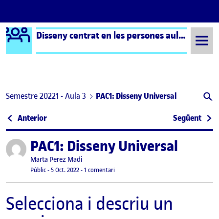
Logo Ágora
Disseny centrat en les persones aula 3
Saltar al contingut
Semestre 20221 - Aula 3
PAC1: Disseny Universal
Navegació d'entrades
: Disseny universal
: Mu
Anterior
Següent
PAC1: Disseny Universal
Publicat per
Publicat per
Marta Perez Madi
Visibilitat:
Data de publicació
6 octubre, 2022 7:41 pm
a PAC1: Disseny Universal
Públic
-
5 Oct. 2022
-
1 comentari
Selecciona i descriu un