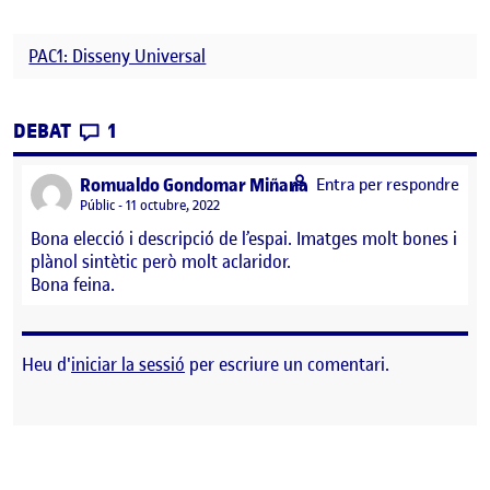
PAC1: Disseny Universal
CONTRIBUTIONS
EL PAC1: DISSENY UNIVERSAL
DEBAT
1
says:
Romualdo Gondomar Miñana
Entra per respondre
Visibilitat:
Públic
11 octubre, 2022
Bona elecció i descripció de l’espai. Imatges molt bones i
plànol sintètic però molt aclaridor.
Bona feina.
Heu d'
iniciar la sessió
per escriure un comentari.