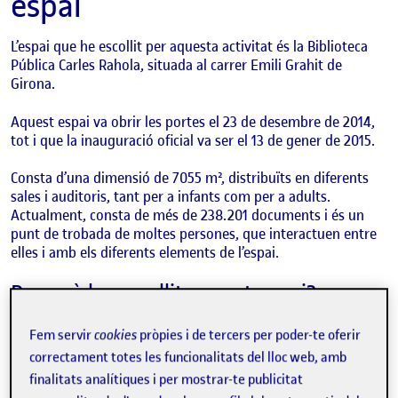
espai
L’espai que he escollit per aquesta activitat és la Biblioteca
Pública Carles Rahola, situada al carrer Emili
Grahit
de
Girona.
Aquest espai va obrir les portes el 23 de desembre de 2014,
tot i que la inauguració oficial va ser el 13 de gener de 2015.
Consta d’una dimensió de 7055 m², distribuïts en diferents
sales i auditoris, tant per a infants com per a adults.
Actualment, consta de més de 238.201 documents i és un
punt de trobada de moltes persones, que interactuen entre
elles i amb els diferents elements de l’espai.
Per què he escollit aquest espai?
La Biblioteca Pública Carles Rahola és un edifici que forma
Fem servir
cookies
pròpies i de tercers per poder-te oferir
part de la meva ciutat, on tinc i tindré lliure accés dins de
correctament totes les funcionalitats del lloc web, amb
l’horari preestablert de l’espai i es troba a prop de casa meva,
finalitats analítiques i per mostrar-te publicitat
i va ser un lloc que vaig visitar molt durant els meus estudis