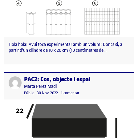
Hola hola! Avui toca experimentar amb un volum! Doncs si, a
partir d’un cilindre de 10 x 20 cm (10 centímetres de…
PAC2: Cos, objecte i espai
Publicat per
Publicat per
Marta Perez Madi
Visibilitat:
Data de publicació
30 novembre, 2022 4:16 pm
a PAC2: Cos, objecte i espai
Públic
-
30 Nov. 2022
-
1 comentari