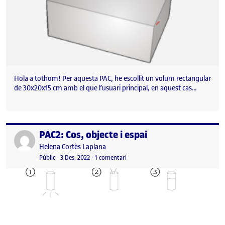
Hola a tothom! Per aquesta PAC, he escollit un volum rectangular
de 30x20x15 cm amb el que l’usuari principal, en aquest cas…
PAC2: Cos, objecte i espai
Publicat per
Publicat per
Helena Cortès Laplana
Visibilitat:
Data de publicació
3 desembre, 2022 5:46 pm
a PAC2: Cos, objecte i espai
Públic
-
3 Des. 2022
-
1 comentari