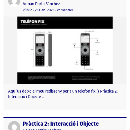
Publicat per
Adrián Porta Sánchez
Visibilitat:
Data de publicació
el Pràctica 2: Interacció i Objecte
Públic
-
23 Gen. 2023
-
comentari
Aquí us deixo el meu redisseny per a un telèfon fix :) Pràctica 2:
Interacció i Objecte …
Pràctica 2: Interacció i Objecte
Publicat per