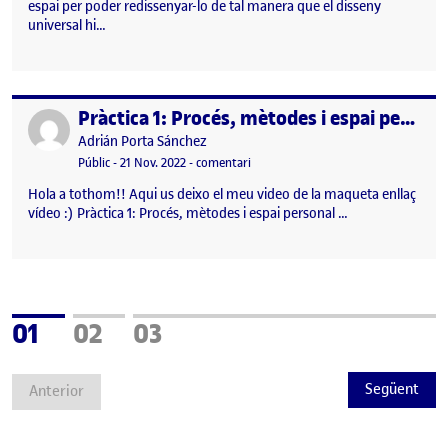
espai per poder redissenyar-lo de tal manera que el disseny
universal hi…
Pràctica 1: Procés, mètodes i espai personal
Publicat per
Publicat per
Adrián Porta Sánchez
Visibilitat:
Data de publicació
22 novembre, 2022 12:08 am
el Pràctica 1: Procés, mètodes i espai
Públic
-
21 Nov. 2022
-
comentari
Hola a tothom!! Aqui us deixo el meu video de la maqueta enllaç
vídeo :) Pràctica 1: Procés, mètodes i espai personal …
Pàgina
Pàgina
Pàgina
01
02
03
Següent
Anterior