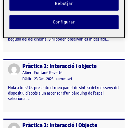
Rebutjar
Configurar
Hola bona nit, Aquí us presento el meu redisseny de l’envàs de
beguda del del cinema. S’hi poden observar les mides així…
Pràctica 2: Interacció i objecte
Publicat per
Publicat per
Albert Fontané Reverté
Visibilitat:
Data de publicació
el Pràctica 2: Interacció i objecte
Públic
-
23 Gen. 2023
-
comentari
Hola a tots! Us presento el meu panell de síntesi del redisseny del
dispositiu d’accés a un ascensor d’un pàrquing de l’espai
seleccionat …
Pràctica 2: Interacció i Objecte
Publicat per