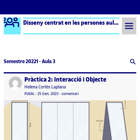
Logo Ágora
Disseny centrat en les persones aula 3
Saltar al contingut
Semestre 20221 - Aula 3
Pràctica 2: Interacció i Objecte
Publicat per
Publicat per
Helena Cortès Laplana
Visibilitat:
Data de publicació
25 gener, 2023 3:40 pm
el Pràctica 2: Interacció i Objecte
Públic
-
25 Gen. 2023
-
comentari