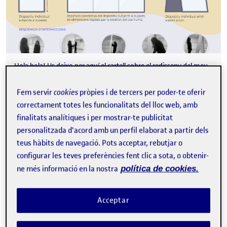
Hola hola! Us deixo per aquí el cartell sobre el redisseny del meu
dispositiu seleccionat ;) Pràctica 2: Interacció i Objecte …
Fem servir
cookies
pròpies i de tercers per poder-te oferir
correctament totes les funcionalitats del lloc web, amb
finalitats analítiques i per mostrar-te publicitat
Sense títol
Publicat per
personalitzada d'acord amb un perfil elaborat a partir dels
Publicat per
Laia March Capdevila
teus hàbits de navegació. Pots acceptar, rebutjar o
Visibilitat:
Data de publicació
el Sense títol
Públic
-
23 Gen. 2023
-
comentari
configurar les teves preferències fent clic a sota, o obtenir-
ne més informació en la nostra
política de cookies.
Acceptar