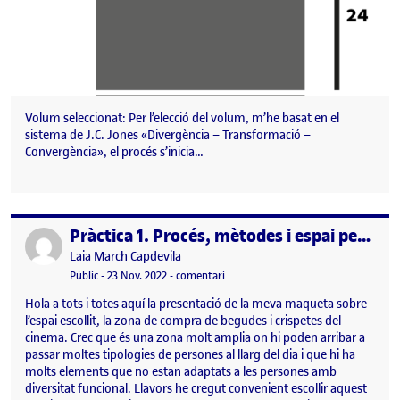
Volum seleccionat: Per l’elecció del volum, m’he basat en el
sistema de J.C. Jones «Divergència – Transformació –
Convergència», el procés s’inicia…
Pràctica 1. Procés, mètodes i espai personal
Publicat per
Publicat per
Laia March Capdevila
Visibilitat:
Data de publicació
el Pràctica 1. Procés, mètodes i espai
Públic
-
23 Nov. 2022
-
comentari
Hola a tots i totes aquí la presentació de la meva maqueta sobre
l’espai escollit, la zona de compra de begudes i crispetes del
cinema. Crec que és una zona molt amplia on hi poden arribar a
passar moltes tipologies de persones al llarg del dia i que hi ha
molts elements que no estan adaptats a les persones amb
diversitat funcional. Llavors he cregut convenient escollir aquest