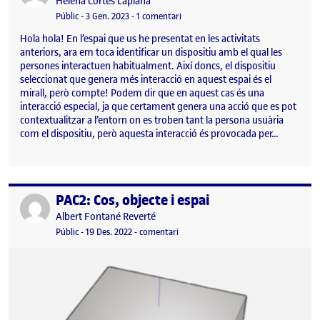
Publicat per
Helena Cortès Laplana
Visibilitat:
Data de publicació
3 gener, 2023 7:19 pm
a Pràctica 2: Interacció i Objecte
Públic
-
3 Gen. 2023
-
1 comentari
Hola hola! En l’espai que us he presentat en les activitats
anteriors, ara em toca identificar un dispositiu amb el qual les
persones interactuen habitualment. Així doncs, el dispositiu
seleccionat que genera més interacció en aquest espai és el
mirall, però compte! Podem dir que en aquest cas és una
interacció especial, ja que certament genera una acció que es pot
contextualitzar a l’entorn on es troben tant la persona usuària
com el dispositiu, però aquesta interacció és provocada per…
PAC2: Cos, objecte i espai
Publicat per
Publicat per
Albert Fontané Reverté
Visibilitat:
Data de publicació
el PAC2: Cos, objecte i espai
Públic
-
19 Des. 2022
-
comentari