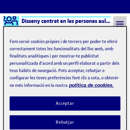
Logo Ágora
Disseny centrat en les persones aula 3
Saltar al contingut
Fem servir
cookies
pròpies i de tercers per poder-te oferir
correctament totes les funcionalitats del lloc web, amb
finalitats analítiques i per mostrar-te publicitat
Semestre 20221 - Aula 3
17 Octubre, 2022
personalitzada d'acord amb un perfil elaborat a partir dels
17 Octubre, 2022
teus hàbits de navegació. Pots acceptar, rebutjar o
configurar les teves preferències fent clic a sota, o obtenir-
ne més informació en la nostra
política de cookies.
PAC 1:Disseny universal
Publicat per
Publicat per
Adrián Porta Sánchez
Visibilitat:
Data de publicació
el PAC 1:Disseny universal
Públic
-
17 Oct. 2022
-
comentari
Acceptar
Rebutjar